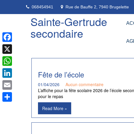
Skip
068454941
Rue de Bauffe 2, 7940 Brugelette
to
content
Sainte-Gertrude
AC
secondaire
AG
Facebook
X
WhatsApp
Fête de l’école
LinkedIn
01/04/2026
Aucun commentaire
L’affiche pour la fête scolaire 2026 de l’école sec
Email
pour le repas
Partager
Read More »