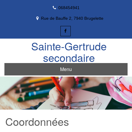
Skip
068454941
to
content
Rue de Bauffe 2, 7940 Brugelette
Sainte-Gertrude
secondaire
Menu
Coordonnées