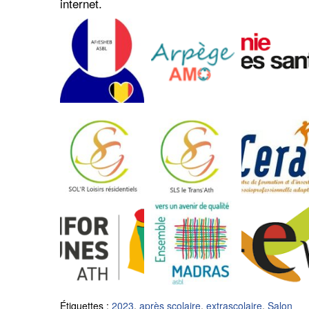
internet.
Étiquettes :
2023
,
après scolaire
,
extrascolaire
,
Salon