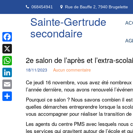
Skip
068454941
Rue de Bauffe 2, 7940 Brugelette
to
content
Sainte-Gertrude
AC
secondaire
AG
Facebook
2e salon de l’après et l’extra-scola
X
18/11/2023
Aucun commentaire
WhatsApp
Ce jeudi 16 novembre, vous avez été nombreux à
LinkedIn
l’année dernière, nous avons renouvelé l’événe
Email
Pourquoi ce salon ? Nous savons combien il est di
quelles démarches entreprendre lorsque la scola
Partager
vous accompagner pour réaliser la transition de 
Les agents du centre PMS avec lesquels nous co
les services qui gravitent autour de l’école et q