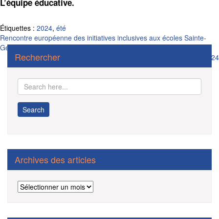
L’équipe éducative.
Étiquettes :
2024
,
été
Navigation
Rencontre européenne des initiatives inclusives aux écoles Sainte-
Gertrude.
de
Rechercher
Forme 1 TEACCH : année scolaire 2023-2024
l’article
Archives des articles
Archives
des
articles