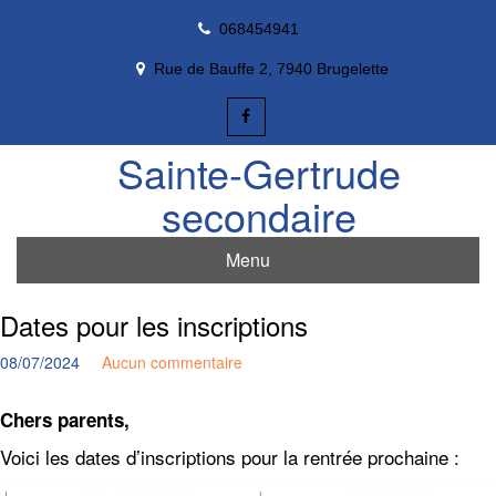
Skip
068454941
to
content
Rue de Bauffe 2, 7940 Brugelette
Sainte-Gertrude
secondaire
Menu
Dates pour les inscriptions
08/07/2024
Aucun commentaire
Chers parents,
Voici les dates d’inscriptions pour la rentrée prochaine :