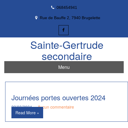
Skip
068454941
to
content
Rue de Bauffe 2, 7940 Brugelette
Sainte-Gertrude
secondaire
Menu
Journées portes ouvertes 2024
22/03/2024
Aucun commentaire
Read More »