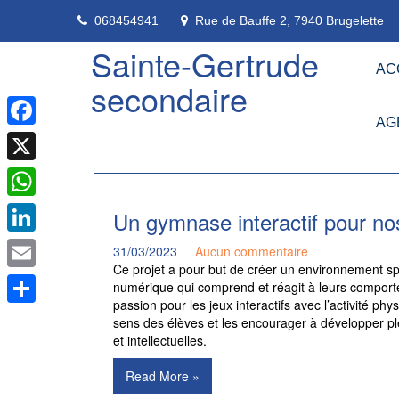
Skip
068454941
Rue de Bauffe 2, 7940 Brugelette
to
content
Sainte-Gertrude
AC
secondaire
AG
Facebook
X
WhatsApp
Un gymnase interactif pour no
LinkedIn
31/03/2023
Aucun commentaire
Ce projet a pour but de créer un environnement spat
Email
numérique qui comprend et réagit à leurs comportem
passion pour les jeux interactifs avec l’activité ph
Partager
sens des élèves et les encourager à développer p
et intellectuelles.
Read More »