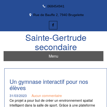
Skip
068454941
to
content
Rue de Bauffe 2, 7940 Brugelette
Sainte-Gertrude
secondaire
Menu
Un gymnase interactif pour nos
élèves
31/03/2023
Aucun commentaire
Ce projet a pour but de créer un environnement spatial
intelligent dans la salle de sport. Grâce à une plateforme