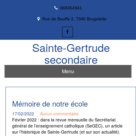
Skip
068454941
to
content
Rue de Bauffe 2, 7940 Brugelette
Sainte-Gertrude
secondaire
Menu
Mémoire de notre école
17/02/2022
Aucun commentaire
Février 2022 : dans la revue mensuelle du Secrétariat
général de l’enseignement catholique (SeGEC), un article
sur l’historique de Sainte-Gertrude (et sur son actualité).